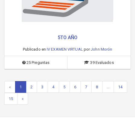
5TO AÑO
Publicado en
IV EXAMEN VIRTUAL
por
John Morón
25 Preguntas
39 Evaluados
«
1
2
3
4
5
6
7
8
...
14
15
»